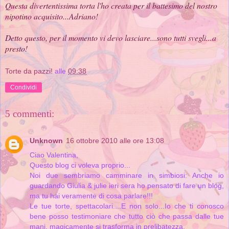
Questa divertentissima torta l'ho creata per il battesimo del nostro
nipotino acquisito...Adriano!
Detto questo, per il momento vi devo lasciare...sono tutti svegli...a
presto!
Torte da pazzi!
alle
09:38
Condividi
5 commenti:
Unknown
16 ottobre 2010 alle ore 13:08
Ciao Valentina,
Questo blog ci voleva proprio...
Noi due sembriamo camminare in simbiosi: Anche io
guardando Giulia & julie ieri sera ho pensato di fare un blog,
ma tu hai veramente di cosa parlare!!!
Le tue torte, spettacolari....E non solo...Io che ti conosco
bene posso testimoniare che tutto ciò che passa dalle tue
mani, magicamente si trasforma in prelibatezza.