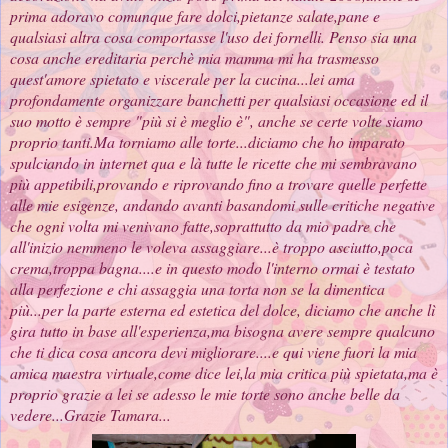
prima adoravo comunque fare dolci,pietanze salate,pane e
qualsiasi altra cosa comportasse l'uso dei fornelli. Penso sia una
cosa anche ereditaria perchè mia mamma mi ha trasmesso
quest'amore spietato e viscerale per la cucina...lei ama
profondamente organizzare banchetti per qualsiasi occasione ed il
suo motto è sempre "più si è meglio è", anche se certe volte siamo
proprio tanti.Ma torniamo alle torte...diciamo che ho imparato
spulciando in internet qua e là tutte le ricette che mi sembravano
più appetibili,provando e riprovando fino a trovare quelle perfette
alle mie esigenze, andando avanti basandomi sulle critiche negative
che ogni volta mi venivano fatte,soprattutto da mio padre che
all'inizio nemmeno le voleva assaggiare...è troppo asciutto,poca
crema,troppa bagna....e in questo modo l'interno ormai è testato
alla perfezione e chi assaggia una torta non se la dimentica
più...per la parte esterna ed estetica del dolce, diciamo che anche lì
gira tutto in base all'esperienza,ma bisogna avere sempre qualcuno
che ti dica cosa ancora devi migliorare....e qui viene fuori la mia
amica maestra virtuale,come dice lei,la mia critica più spietata,ma è
proprio grazie a lei se adesso le mie torte sono anche belle da
vedere...Grazie Tamara...