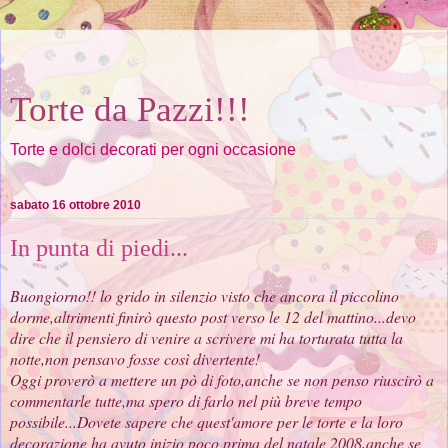
Torte da Pazzi!!!
Torte e dolci decorati per ogni occasione
sabato 16 ottobre 2010
In punta di piedi...
Buongiorno!! lo grido in silenzio visto che ancora il piccolino
dorme,altrimenti finirò questo post verso le 12 del mattino...devo
dire che il pensiero di venire a scrivere mi ha torturata tutta la
notte,non pensavo fosse così divertente!
Oggi proverò a mettere un pò di foto,anche se non penso riuscirò a
commentarle tutte,ma spero di farlo nel più breve tempo
possibile...Dovete sapere che quest'amore per le torte e la loro
decorazione ha avuto inizio poco prima del natale 2008,anche se