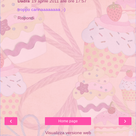
Dadra
19 aprile 2011 alle ore 17:57
troppo carinaaaaaaaa ;-)
Rispondi
‹
›
Home page
Visualizza versione web