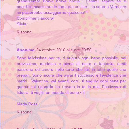
grandissima! Brava brava brava... Fammi sapere se è
possibile acquistare le tue torte on line... Io sono a Varese e
mi piacerebbe assaggiarne qualcuna!!!
Complimenti ancora!
Silvia
Rispondi
Anonimo
24 ottobre 2010 alle ore 20:50
Sono felicissima per te, ti auguro ogni bene possibile, sei
bravissima, modesta e piena di estro e fantasia, metti
passione ed amore nelle torte che fai, in tutto quello che
prepari. Sono sicura che avrai il successo e l'evidenza che
meriti....Valentina, vai avanti, corri, ti auguro ogni bene per
quanto mi riguarda ho trovato in te la mia Pasticcera di
fiducia, ti voglio un mondo di bene,<3
Maria Rosa
Rispondi