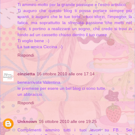
Ti ammiro molto per la grande passione e l'estro artistico.
Ti auguro che questo blog ti possa portare sempre più
avanti, ti auguro che le tue torte, i tuoi sforzi, l'impegno, la
fatica, ma soprattutto la sfrenata passione che metti nel
farle, ti portino a realizzare un sogno, che credo si trovi in
fondo ad un cassetto chiuso dentro il tuo cuore.
Ti voglio bene :-)
La tua amica Ciccina :-)
Rispondi
cinzietta
16 ottobre 2010 alle ore 17:14
benearrivata Valentina.
le premese per esere un bel blog ci sono tutte.
un abbraccio.
Rispondi
Unknown
16 ottobre 2010 alle ore 19:25
Complimenti ammiro tutti i tuoi lavori su FB... Sei